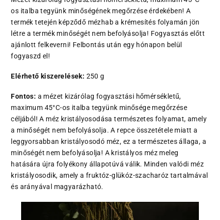
os italba tegyünk minőségének megőrzése érdekében! A
termék tetején képződő mézhab a krémesítés folyamán jön
létre a termék minőségét nem befolyásolja! Fogyasztás előtt
ajánlott felkeverni! Felbontás után egy hónapon belül
fogyaszd el!
Elérhető kiszerelések:
250 g
Fontos:
a mézet kizárólag fogyasztási hőmérsékletű,
maximum 45°C-os italba tegyünk minősége megőrzése
céljából! A méz kristályosodása természetes folyamat, amely
a minőségét nem befolyásolja. A repce összetétele miatt a
leggyorsabban kristályosodó méz, ez a természetes állaga, a
minőségét nem befolyásolja! A kristályos méz meleg
hatására újra folyékony állapotúvá válik. Minden valódi méz
kristályosodik, amely a fruktóz-glükóz-szacharóz tartalmával
és arányával magyarázható.