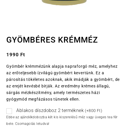
GYÖMBÉRES KRÉMMÉZ
1990
Ft
Gyömbér krémmézünk alapja napraforgó méz, amelyhez
az erőteljesebb ízvilágú gyömbért kevertünk. Ez a
párosítás tökéletes azoknak, akik imádják a gyömbért, de
az erejét kevésbé bírják. Az eredmény krémes állagú,
sárgás mézkészítmény, amely természetes házi
gyógymód megfázásos tünetek ellen.
Ablakos díszdoboz 2 terméknek
(
+
800
Ft
)
Ebbe az ajándékdobozba két kis kiszerelésű méz vagy üveges tea fér
bele. Csomagolás letudva!