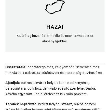
HAZAI
Kizárólag hazai őstermelőktől, csak természetes
alapanyagokból.
Összetétele:
napraforgó méz, és gyömbér. Nem tartalmaz
hozzáadott cukrot, tartósítószert és mesterséget színezéket.
Ajánljuk:
cukros lekvárok helyett kenheted kenyérre,
palacsintára, gofrihoz, de kiváló édesítőszer lehet teába,
kávéba egyaránt. Indiai ételekhez is kiváló pácként.
Tárolás:
napfénytől védett helyen, száraz, hűvös helyen!
Mézet kizárólag fogyasztási hőmérsékletű, maximum 45°C-