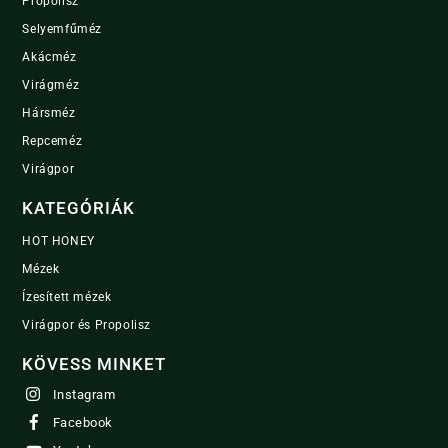
Propolisz
Selyemfűméz
Akácméz
Virágméz
Hársméz
Repceméz
Virágpor
KATEGÓRIÁK
HOT HONEY
Mézek
Ízesített mézek
Virágpor és Propolisz
KÖVESS MINKET
Instagram
Facebook