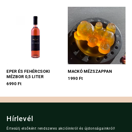
This
product
has
multiple
variants.
The
options
may
be
chosen
on
EPER ÉS FEHÉRCSOKI
MACKÓ MÉZSZAPPAN
the
MÉZBOR 0,5 LITER
1990
Ft
product
6990
Ft
page
Hírlevél
Értesülj elsőként rendszeres akcióinkról és újdonságainkról!