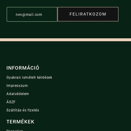
E
FELIRATKOZOM
m
a
i
l
*
INFORMÁCIÓ
Gyakran ismételt kérdések
Impresszum
Adatvédelem
ÁSZF
Szállítás és fizetés
TERMÉKEK