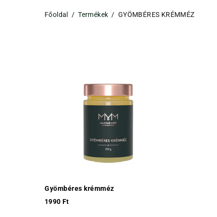
Főoldal
/
Termékek
/
GYÖMBÉRES KRÉMMÉZ
Gyömbéres krémméz
1990
Ft