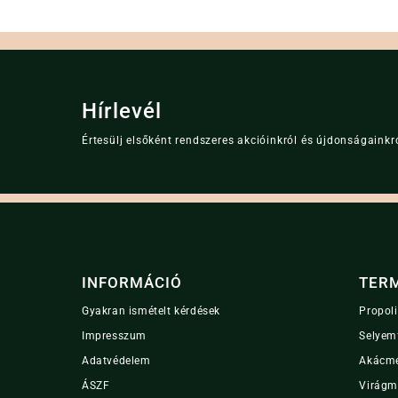
Hírlevél
Értesülj elsőként rendszeres akcióinkról és újdonságainkró
INFORMÁCIÓ
TER
Gyakran ismételt kérdések
Propol
Impresszum
Selyem
Adatvédelem
Akácm
ÁSZF
Virágm