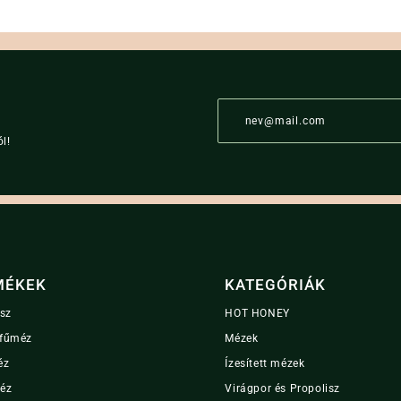
E
m
a
l!
i
l
*
MÉKEK
KATEGÓRIÁK
isz
HOT HONEY
fűméz
Mézek
éz
Ízesített mézek
éz
Virágpor és Propolisz