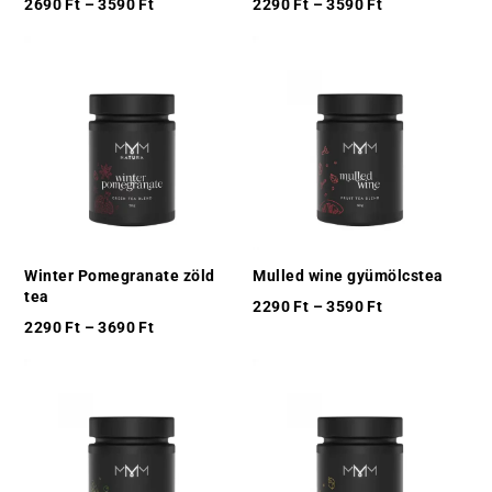
2690
Ft
–
3590
Ft
2290
Ft
–
3590
Ft
Winter Pomegranate zöld
Mulled wine gyümölcstea
tea
2290
Ft
–
3590
Ft
2290
Ft
–
3690
Ft