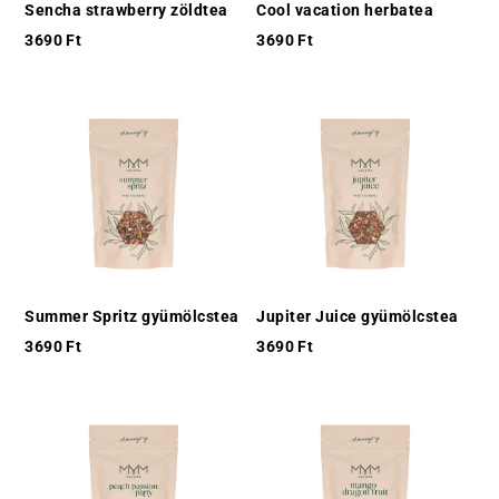
Sencha strawberry zöldtea
Cool vacation herbatea
3690
Ft
3690
Ft
Summer Spritz gyümölcstea
Jupiter Juice gyümölcstea
3690
Ft
3690
Ft