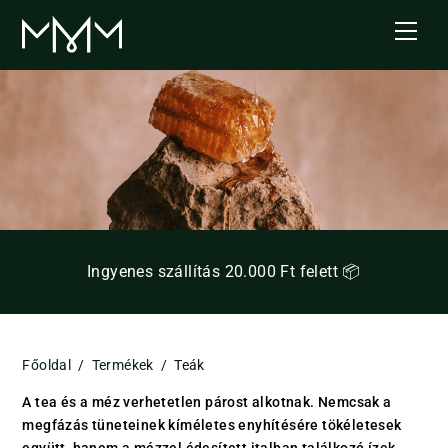
Skip
Men
to
content
Ingyenes szállítás 20.000 Ft felett 📦
Főoldal
/
Termékek
/
Teák
A tea és a méz verhetetlen párost alkotnak. Nemcsak a
megfázás tüneteinek kíméletes enyhítésére tökéletesek
együtt, hanem a mézzel édesített italban találkozó ízek