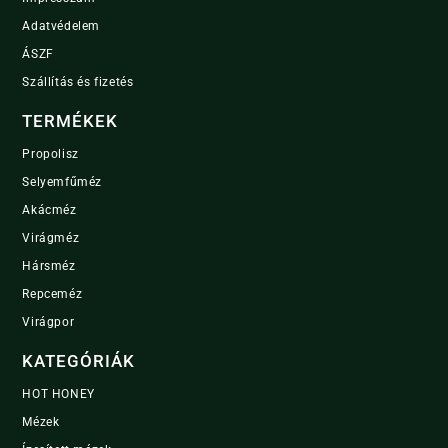
Adatvédelem
ÁSZF
Szállítás és fizetés
TERMÉKEK
Propolisz
Selyemfűméz
Akácméz
Virágméz
Hársméz
Repceméz
Virágpor
KATEGÓRIÁK
HOT HONEY
Mézek