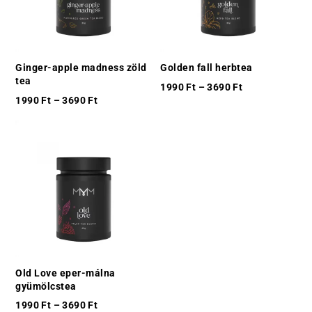
Ginger-apple madness zöld
Golden fall herbtea
tea
1990
Ft
–
3690
Ft
1990
Ft
–
3690
Ft
Old Love eper-málna
gyümölcstea
1990
Ft
–
3690
Ft