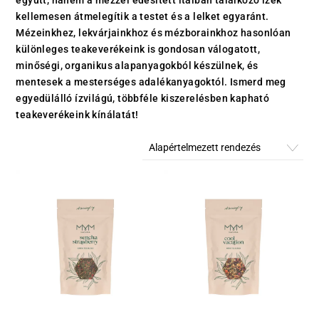
kellemesen átmelegítik a testet és a lelket egyaránt.
Mézeinkhez, lekvárjainkhoz és mézborainkhoz hasonlóan
különleges teakeverékeink is gondosan válogatott,
minőségi, organikus alapanyagokból készülnek, és
mentesek a mesterséges adalékanyagoktól. Ismerd meg
egyedülálló ízvilágú, többféle kiszerelésben kapható
teakeverékeink kínálatát!