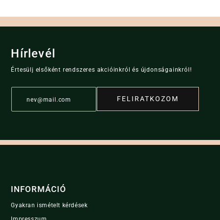
Hírlevél
Értesülj elsőként rendszeres akcióinkról és újdonságainkról!
E
FELIRATKOZOM
m
a
i
l
*
INFORMÁCIÓ
Gyakran ismételt kérdések
Impresszum