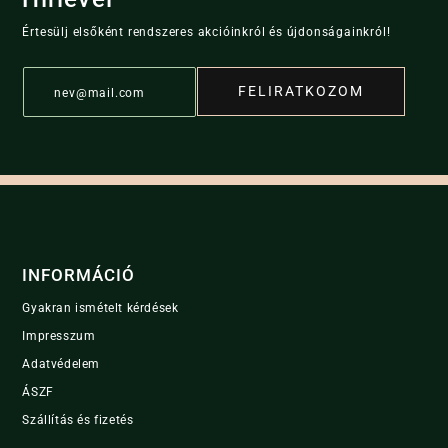
The
Értesülj elsőként rendszeres akcióinkról és újdonságainkról!
options
may
E
be
FELIRATKOZOM
m
chosen
a
i
on
l
the
*
product
page
INFORMÁCIÓ
Gyakran ismételt kérdések
Impresszum
Adatvédelem
ÁSZF
Szállítás és fizetés