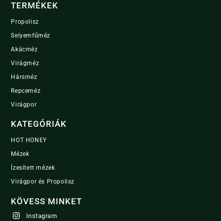
TERMÉKEK
Propolisz
Selyemfűméz
Akácméz
Virágméz
Hársméz
Repceméz
Virágpor
KATEGÓRIÁK
HOT HONEY
Mézek
Ízesített mézek
Virágpor és Propolisz
KÖVESS MINKET
Instagram