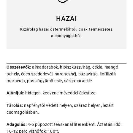
HAZAI
Kizárólag hazai őstermelőktől, csak természetes
alapanyagokból.
Összetevők:
almadarabok, hibiszkuszvirág, cékla, mangó
pehely, édes szederlevél, narancshéj, búzavirág, liofilizált
maracuja, passiógyümölcslé, sárgabaracklé
Ajánljuk:
hidegen, kedvenc mézeddel édesítve.
Tárolás:
napfénytől védett helyen, száraz helyen, lezárt
csomagolásban.
Adagolás:
4-5 púpozott teáskanál literenként. Áztatási idő:
10-12 perc Vízhőfok: 100°C