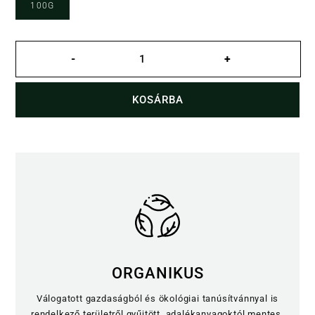
100G
Summer
Spritz
-
+
gyümölcstea
mennyiség
KOSÁRBA
ORGANIKUS
Válogatott gazdaságból és ökológiai tanúsítvánnyal is
rendelkező területről gyűjtött, adalékanyagoktól mentes.