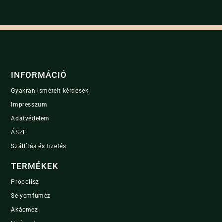
i
l
*
INFORMÁCIÓ
Gyakran ismételt kérdések
Impresszum
Adatvédelem
ÁSZF
Szállítás és fizetés
TERMÉKEK
Propolisz
Selyemfűméz
Akácméz