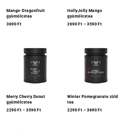
Mango-Dragonfruit
HollyJolly Mango
gyümölcstea
gyümölcstea
3690
Ft
2690
Ft
–
3590
Ft
Merry Cherry Donut
Winter Pomegranate zöld
gyümölcstea
tea
2290
Ft
–
3590
Ft
2290
Ft
–
3690
Ft