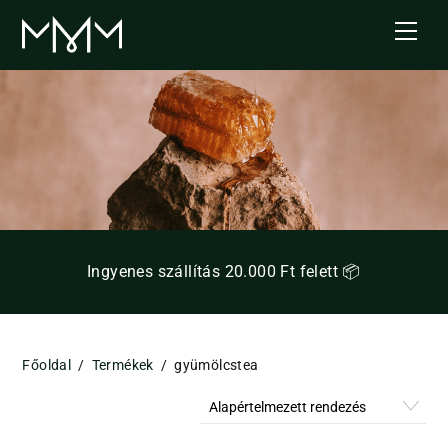
Skip
Men
to
content
Ingyenes szállítás 20.000 Ft felett 📦
Főoldal
/
Termékek
/
gyümölcstea