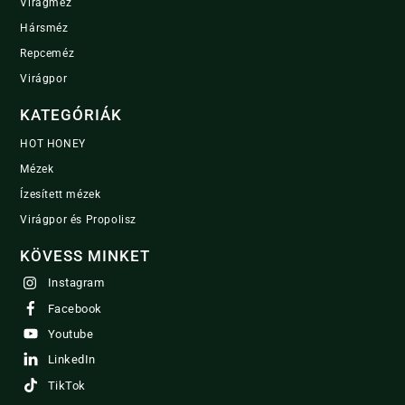
Virágméz
Hársméz
Repceméz
Virágpor
KATEGÓRIÁK
HOT HONEY
Mézek
Ízesített mézek
Virágpor és Propolisz
KÖVESS MINKET
Instagram
Facebook
Youtube
LinkedIn
TikTok