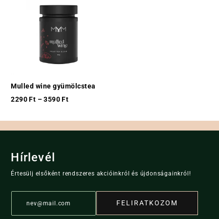
Mulled wine gyümölcstea
2290
Ft
–
3590
Ft
Hírlevél
Értesülj elsőként rendszeres akcióinkról és újdonságainkról!
E
FELIRATKOZOM
m
a