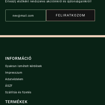
Értesülj elsőként rendszeres akcióinkról és újdonságainkról!
E
FELIRATKOZOM
m
a
i
l
*
INFORMÁCIÓ
Gyakran ismételt kérdések
Impresszum
Adatvédelem
ÁSZF
Szállítás és fizetés
TERMÉKEK