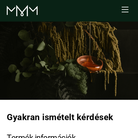
Skip
Men
to
content
Gyakran ismételt kérdések
Termék információk