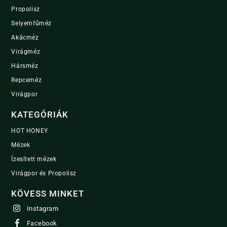
Propolisz
Selyemfűméz
Akácméz
Virágméz
Hársméz
Repceméz
Virágpor
KATEGÓRIÁK
HOT HONEY
Mézek
Ízesített mézek
Virágpor és Propolisz
KÖVESS MINKET
Instagram
Facebook