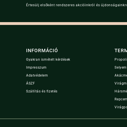
Értesülj elsőként rendszeres akcióinkról és újdonságainkró
INFORMÁCIÓ
TER
Gyakran ismételt kérdések
Propol
Impresszum
Selyem
Adatvédelem
Akácm
ÁSZF
Virágm
Szállítás és fizetés
Hársm
Repce
Virágp