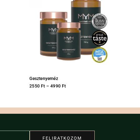
Gesztenyeméz
2550
Ft
–
4990
Ft
This
product
has
multiple
variants.
The
options
FELIRATKOZOM