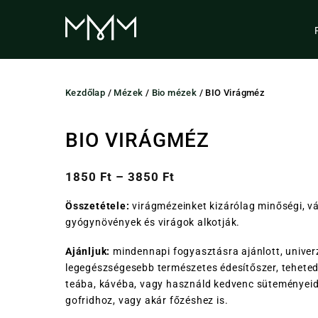
Skip
to
content
Kezdőlap
/
Mézek
/
Bio mézek
/ BIO Virágméz
BIO VIRÁGMÉZ
1850
Ft
–
3850
Ft
Összetétele:
virágmézeinket kizárólag minőségi, v
gyógynövények és virágok alkotják.
Ajánljuk:
mindennapi fogyasztásra ajánlott, univerz
legegészségesebb természetes édesítőszer, teheted 
teába, kávéba, vagy használd kedvenc süteményeidh
gofridhoz, vagy akár főzéshez is.