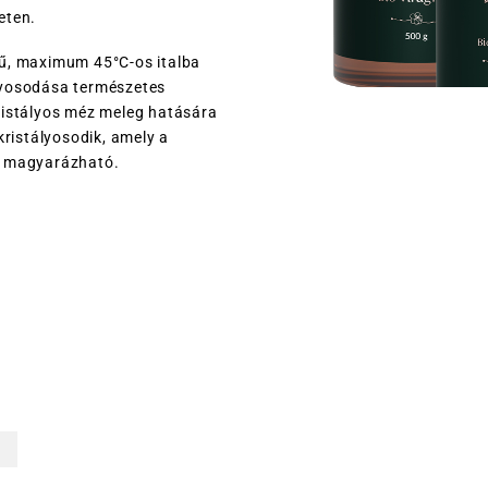
eten.
ű, maximum 45°C-os italba
lyosodása természetes
ristályos méz meleg hatására
kristályosodik, amely a
l magyarázható.