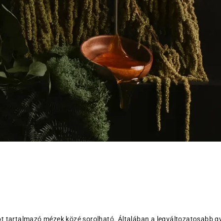
t tartalmazó mézek közé sorolható. Általában a legváltozatosabb gy