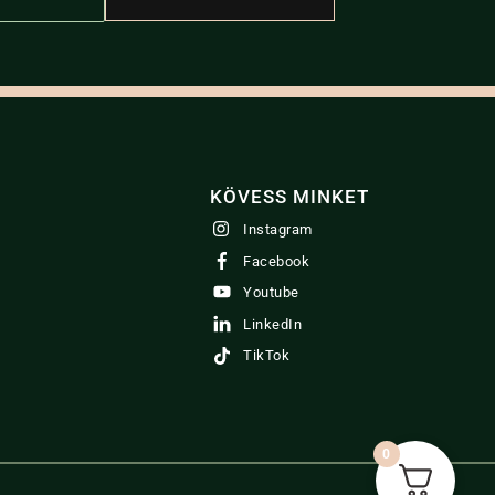
may
be
chosen
on
the
product
page
KÖVESS MINKET
Instagram
Facebook
Youtube
LinkedIn
TikTok
0