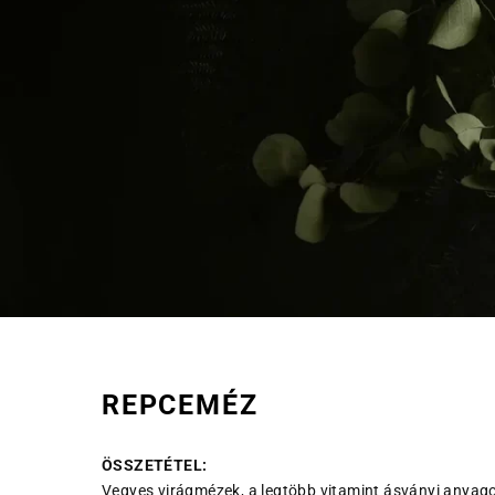
REPCEMÉZ
ÖSSZETÉTEL:
Vegyes virágmézek, a legtöbb vitamint ásványi anyago