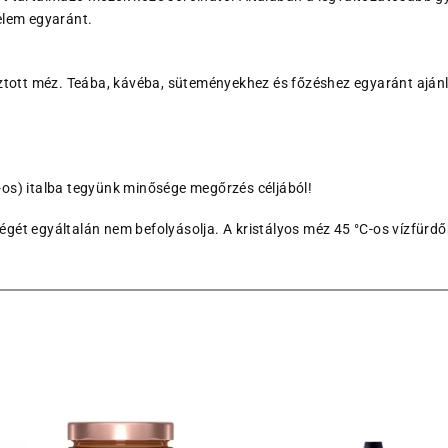
elem egyaránt.
ott méz. Teába, kávéba, süteményekhez és főzéshez egyaránt ajánl
os) italba tegyünk minősége megőrzés céljából!
ét egyáltalán nem befolyásolja. A kristályos méz 45 °C-os vízfürdőb