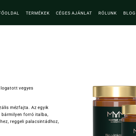
FŐOLDAL
TERMÉKEK
CÉGES AJÁNLAT
RÓLUNK
BLOG
álogatott vegyes
ális mézfajta. Az egyik
bármilyen forró italba,
ez, reggeli palacsintádhoz,