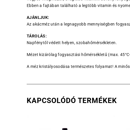
Ebben a fajtában található a legtöbb vitamin és nyom
AJÁNLJUK:
Az akácméz után a legnagyobb mennyiségben fogyaszt
TÁROLÁS:
Napfénytől védett helyen, szobahőmérsékleten.
Mézet kizárólag fogyasztási hőmérsékletű (max. 45°C-
A méz kristályosodása természetes folyamat! A minőség
KAPCSOLÓDÓ TERMÉKEK