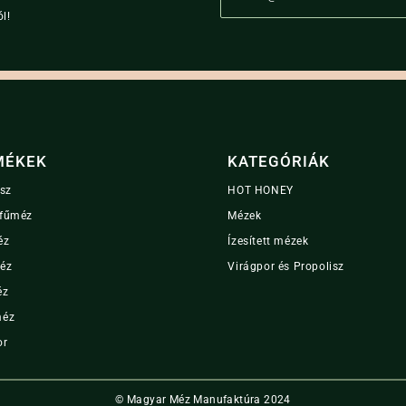
may
a
l!
i
be
l
chosen
*
on
the
product
page
MÉKEK
KATEGÓRIÁK
isz
HOT HONEY
fűméz
Mézek
éz
Ízesített mézek
éz
Virágpor és Propolisz
éz
méz
or
© Magyar Méz Manufaktúra 2024