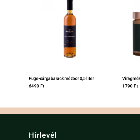
Füge-sárgabarack mézbor 0,5 liter
Virágmé
6490
Ft
1790
Ft
Hírlevél