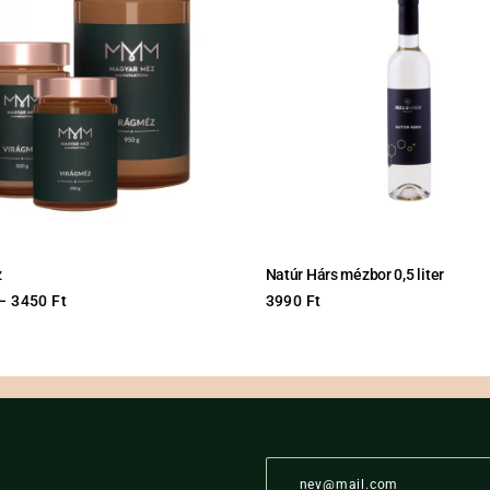
z
Natúr Hárs mézbor 0,5 liter
–
3450
Ft
3990
Ft
This
product
has
multiple
variants.
The
E
options
m