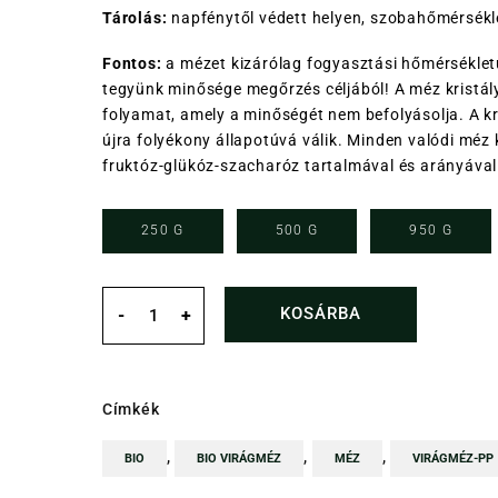
Tárolás:
napfénytől védett helyen, szobahőmérsékl
Fontos:
a mézet kizárólag fogyasztási hőmérséklet
tegyünk minősége megőrzés céljából! A méz kristá
folyamat, amely a minőségét nem befolyásolja. A k
újra folyékony állapotúvá válik. Minden valódi méz 
fruktóz-glükóz-szacharóz tartalmával és arányáva
250 G
500 G
950 G
BIO
Virágméz
KOSÁRBA
-
+
mennyiség
Címkék
,
,
,
BIO
BIO VIRÁGMÉZ
MÉZ
VIRÁGMÉZ-PP