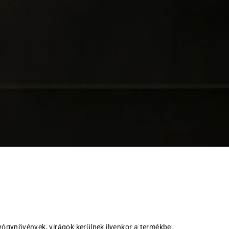
ógynövények, virágok kerülnek ilyenkor a termékbe.