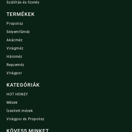
Szállítás és fizetés
TERMÉKEK
Propolisz
Selyemfűméz
Akácméz
Virágméz
Hársméz
Repceméz
Virágpor
KATEGÓRIÁK
HOT HONEY
Mézek
Ízesített mézek
Virágpor és Propolisz
KÖVESS MINKET