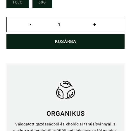
100G
60G
Merry
Cherry
-
+
Donut
gyümölcstea
mennyiség
KOSÁRBA
ORGANIKUS
Válogatott gazdaságból és ökológiai tanúsítvánnyal is
rendelkező területről gyűjtött, adalékanyagoktól mentes.