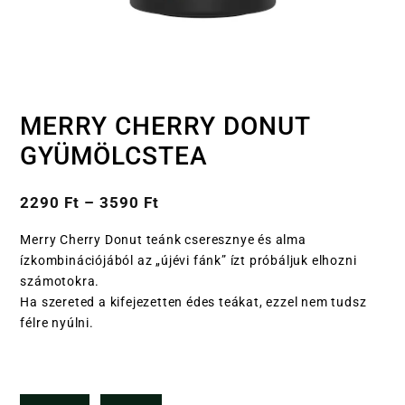
MERRY CHERRY DONUT
GYÜMÖLCSTEA
2290
Ft
–
3590
Ft
Merry Cherry Donut teánk cseresznye és alma
ízkombinációjából az „újévi fánk” ízt próbáljuk elhozni
számotokra.
Ha szereted a kifejezetten édes teákat, ezzel nem tudsz
félre nyúlni.