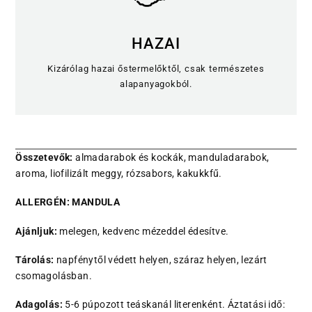
HAZAI
Kizárólag hazai őstermelőktől, csak természetes
alapanyagokból.
Összetevők:
almadarabok és kockák, manduladarabok,
aroma, liofilizált meggy, rózsabors, kakukkfű.
ALLERGÉN: MANDULA
Ajánljuk:
melegen, kedvenc mézeddel édesítve.
Tárolás:
napfénytől védett helyen, száraz helyen, lezárt
csomagolásban.
Adagolás:
5-6 púpozott teáskanál literenként. Áztatási idő: