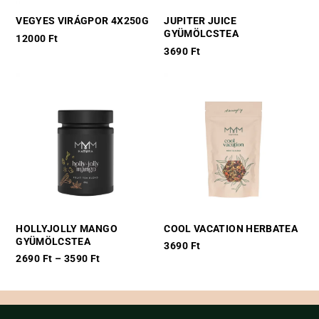
VEGYES VIRÁGPOR 4X250G
JUPITER JUICE
GYÜMÖLCSTEA
12000
Ft
3690
Ft
This
product
has
multiple
variants.
The
options
may
be
chosen
HOLLYJOLLY MANGO
COOL VACATION HERBATEA
on
GYÜMÖLCSTEA
3690
Ft
the
2690
Ft
–
3590
Ft
This
product
This
product
page
product
has
has
multiple