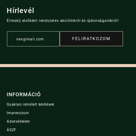
multiple
variants.
Hírlevél
variants.
The
The
options
Értesülj elsőként rendszeres akcióinkról és újdonságainkról!
options
may
may
be
E
be
FELIRATKOZOM
m
chosen
chosen
a
on
i
on
the
l
the
product
*
product
page
page
INFORMÁCIÓ
Gyakran ismételt kérdések
Impresszum
Adatvédelem
ÁSZF