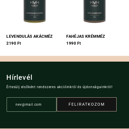
The
The
options
options
may
may
be
be
chosen
chosen
LEVENDULÁS AKÁCMÉZ
FAHÉJAS KRÉMMÉZ
on
on
2190
Ft
1990
Ft
the
the
product
product
page
page
Hírlevél
Értesülj elsőként rendszeres akcióinkról és újdonságainkról!
E
FELIRATKOZOM
m
a
i
l
*