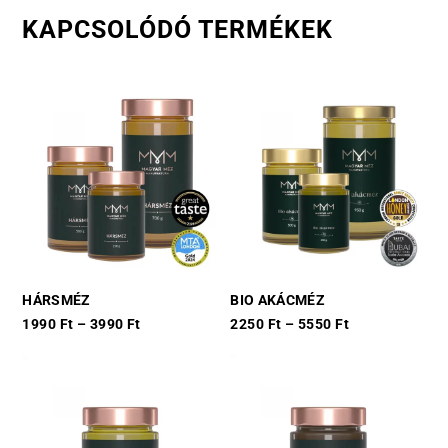
KAPCSOLÓDÓ TERMÉKEK
HÁRSMÉZ
BIO AKÁCMÉZ
1990
Ft
–
3990
Ft
2250
Ft
–
5550
Ft
This
This
product
product
has
has
multiple
multiple
variants.
variants.