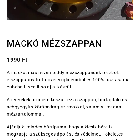
MACKÓ MÉZSZAPPAN
1990
Ft
A mackó, más néven teddy mézszappanunk mézből,
elszappanosított növényi glicerinből és 100% tisztaságú
cubeba litsea illóolajjal készült.
A gyerekek örömére készült ez a szappan, bőrtápláló és
sebgyógyító körömvirág szirmokkal, valamint magas
méztartalommal.
Ajánljuk: minden bőrtípusra, hogy a kicsik bőre is
megkapja a szükséges ápolást és védelmet. Tökéletes