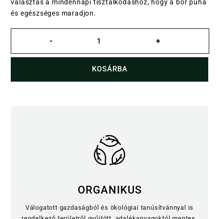
választás a mindennapi tisztálkodáshoz, hogy a bőr puha
és egészséges maradjon.
Mackó
mézszappan
-
+
mennyiség
KOSÁRBA
ORGANIKUS
Válogatott gazdaságból és ökológiai tanúsítvánnyal is
rendelkező területről gyűjtött, adalékanyagoktól mentes.