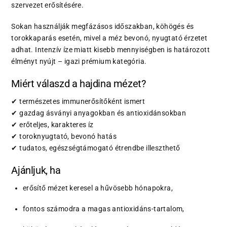
szervezet erősítésére.
Sokan használják megfázásos időszakban, köhögés és
torokkaparás esetén, mivel a méz bevonó, nyugtató érzetet
adhat. Intenzív íze miatt kisebb mennyiségben is határozott
élményt nyújt – igazi prémium kategória.
Miért válaszd a hajdina mézet?
✔ természetes immunerősítőként ismert
✔ gazdag ásványi anyagokban és antioxidánsokban
✔ erőteljes, karakteres íz
✔ toroknyugtató, bevonó hatás
✔ tudatos, egészségtámogató étrendbe illeszthető
Ajánljuk, ha
erősítő mézet keresel a hűvösebb hónapokra,
fontos számodra a magas antioxidáns-tartalom,