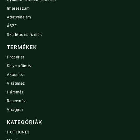
Impresszum
Adatvédelem
ÁSZF
Szállítás és fizetés
TERMÉKEK
Propolisz
Selyemfűméz
Akácméz
Virágméz
Hársméz
Repceméz
Virágpor
KATEGÓRIÁK
HOT HONEY