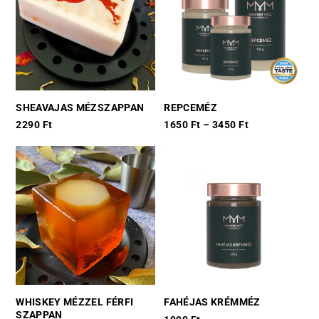
SHEAVAJAS MÉZSZAPPAN
REPCEMÉZ
2290
Ft
1650
Ft
–
3450
Ft
This
product
has
multiple
variants.
The
options
may
be
chosen
WHISKEY MÉZZEL FÉRFI
FAHÉJAS KRÉMMÉZ
on
SZAPPAN