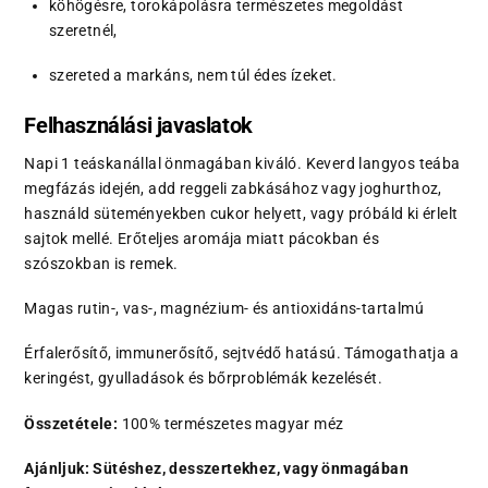
köhögésre, torokápolásra természetes megoldást
szeretnél,
szereted a markáns, nem túl édes ízeket.
Felhasználási javaslatok
Napi 1 teáskanállal önmagában kiváló. Keverd langyos teába
megfázás idején, add reggeli zabkásához vagy joghurthoz,
használd süteményekben cukor helyett, vagy próbáld ki érlelt
sajtok mellé. Erőteljes aromája miatt pácokban és
szószokban is remek.
Magas rutin-, vas-, magnézium- és antioxidáns-tartalmú
Érfalerősítő, immunerősítő, sejtvédő hatású. Támogathatja a
keringést, gyulladások és bőrproblémák kezelését.
Összetétele:
100% természetes magyar méz
Ajánljuk: Sütéshez, desszertekhez, vagy önmagában