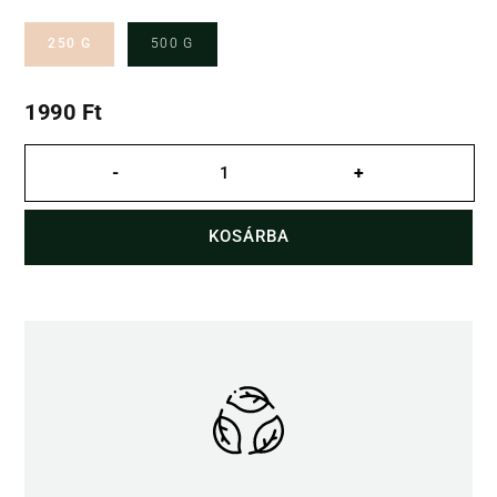
250 G
500 G
1990
Ft
Hajdinaméz
mennyiség
-
+
KOSÁRBA