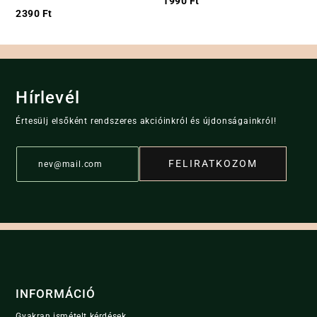
1990
Ft
the
2390
Ft
product
page
Hírlevél
Értesülj elsőként rendszeres akcióinkról és újdonságainkról!
E
FELIRATKOZOM
m
a
i
l
*
INFORMÁCIÓ
Gyakran ismételt kérdések