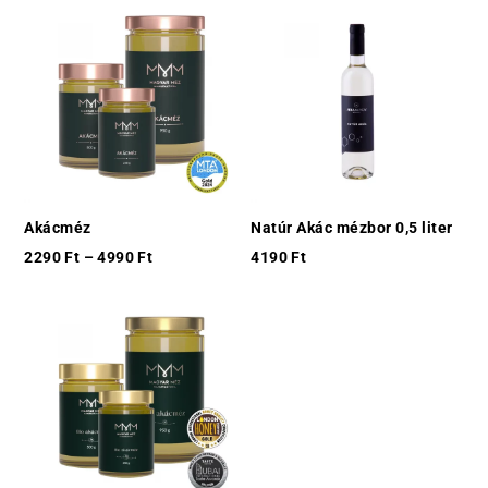
Akácméz
Natúr Akác mézbor 0,5 liter
2290
Ft
–
4990
Ft
4190
Ft