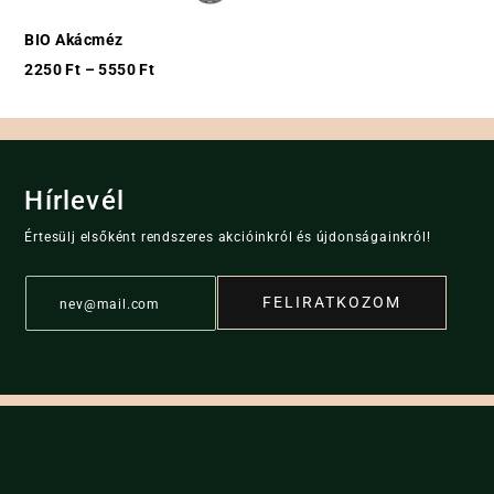
BIO Akácméz
2250
Ft
–
5550
Ft
Hírlevél
Értesülj elsőként rendszeres akcióinkról és újdonságainkról!
E
FELIRATKOZOM
m
a
i
l
*