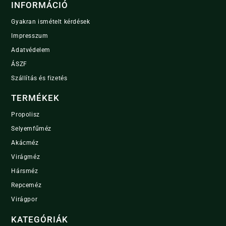
INFORMÁCIÓ
Gyakran ismételt kérdések
Impresszum
Adatvédelem
ÁSZF
Szállítás és fizetés
TERMÉKEK
Propolisz
Selyemfűméz
Akácméz
Virágméz
Hársméz
Repceméz
Virágpor
KATEGÓRIÁK