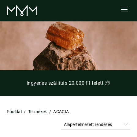
Skip
Men
to
content
Ingyenes szállítás 20.000 Ft felett 📦
Főoldal
/
Termékek
/
ACACIA