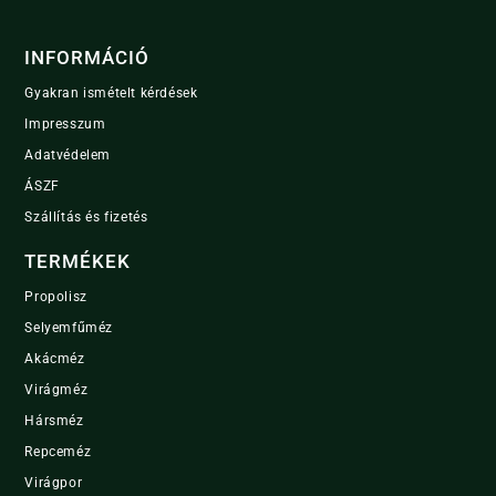
INFORMÁCIÓ
Gyakran ismételt kérdések
Impresszum
Adatvédelem
ÁSZF
Szállítás és fizetés
TERMÉKEK
Propolisz
Selyemfűméz
Akácméz
Virágméz
Hársméz
Repceméz
Virágpor