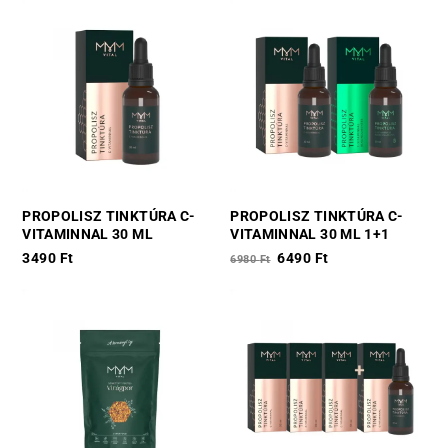
PROPOLISZ TINKTÚRA C-
PROPOLISZ TINKTÚRA C-
VITAMINNAL 30 ML
VITAMINNAL 30 ML 1+1
Original
Current
3490
Ft
6490
Ft
6980
Ft
price
price
was:
is:
6980 Ft.
6490 Ft.