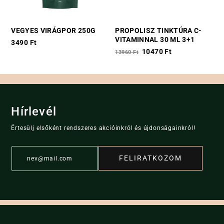
VEGYES VIRÁGPOR 250G
PROPOLISZ TINKTÚRA C-
VITAMINNAL 30 ML 3+1
3490
Ft
Original
Current
10470
Ft
13960
Ft
price
price
was:
is:
13960 Ft.
10470 Ft.
Hírlevél
Értesülj elsőként rendszeres akcióinkról és újdonságainkról!
E
FELIRATKOZOM
m
a
i
l
*