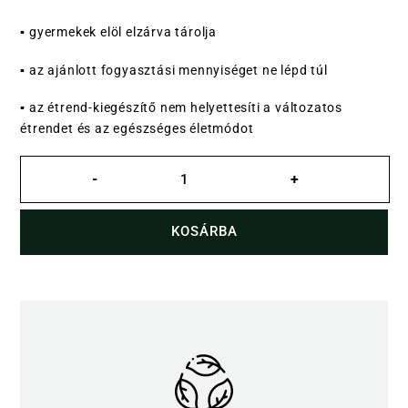
▪ gyermekek elöl elzárva tárolja
▪ az ajánlott fogyasztási mennyiséget ne lépd túl
▪ az étrend-kiegészítő nem helyettesíti a változatos
étrendet és az egészséges életmódot
Propolisz
tinktúra
-
+
C-
vitaminnal
30
ml
KOSÁRBA
alkoholmentes
mennyiség