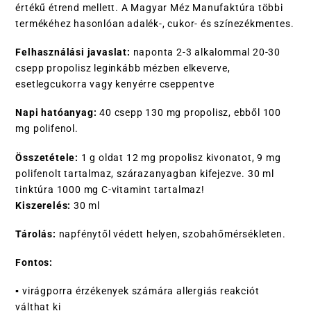
értékű étrend mellett. A Magyar Méz Manufaktúra többi
termékéhez hasonlóan adalék-, cukor- és színezékmentes.
Felhasználási javaslat:
naponta 2-3 alkalommal 20-30
csepp propolisz leginkább mézben elkeverve,
esetlegcukorra vagy kenyérre cseppentve
Napi hatóanyag:
40 csepp 130 mg propolisz, ebből 100
mg polifenol.
Összetétele:
1 g oldat 12 mg propolisz kivonatot, 9 mg
polifenolt tartalmaz, szárazanyagban kifejezve. 30 ml
tinktúra 1000 mg C-vitamint tartalmaz!
Kiszerelés:
30 ml
Tárolás:
napfénytől védett helyen, szobahőmérsékleten.
Fontos:
▪ virágporra érzékenyek számára allergiás reakciót
válthat ki