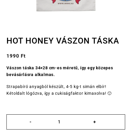
HOT HONEY VÁSZON TÁSKA
1990
Ft
Vászon táska 34×28 cm-es méretű, így egy közepes
bevásárlásra alkalmas.
Strapabíró anyagból készült, 4-5 kg-t simán elbír!
Kétoldalt lógózva, így a cukiságfaktor kimaxolva! 🙂
Hot
Honey
-
+
vászon
táska