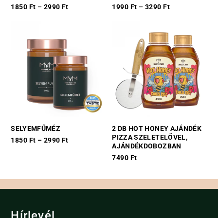
1850
Ft
–
2990
Ft
1990
Ft
–
3290
Ft
This
This
product
product
has
has
multiple
multiple
variants.
variants.
The
The
options
options
may
may
be
be
chosen
chosen
SELYEMFŰMÉZ
2 DB HOT HONEY AJÁNDÉK
on
on
PIZZA SZELETELŐVEL,
1850
Ft
–
2990
Ft
the
the
AJÁNDÉKDOBOZBAN
This
product
product
7490
Ft
product
page
page
has
multiple
variants.
The
Hírlevél