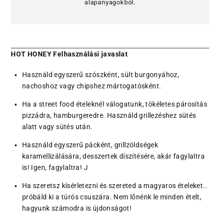
alapanyagokból.
HOT HONEY Felhasználási javaslat
Használd egyszerű szószként, sült burgonyához,
nachoshoz vagy chipshez mártogatósként.
Ha a street food ételeknél válogatunk, tökéletes párosítás
pizzádra, hamburgeredre. Használd grillezéshez sütés
alatt vagy sütés után.
Használd egyszerű pácként, grillzöldségek
karamellizálására, desszertek díszítésére, akár fagylaltra
is! Igen, fagylaltra! J
Ha szeretsz kísérletezni és szereted a magyaros ételeket..
próbáld ki a túrós csuszára. Nem lőnénk le minden ételt,
hagyunk számodra is újdonságot!