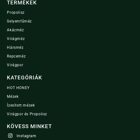
TERMÉKEK
Propolisz
Selyemfűméz
Akácméz
Virágméz
Hársméz
Repceméz
Virágpor
KATEGÓRIÁK
HOT HONEY
Mézek
Ízesített mézek
Virágpor és Propolisz
KÖVESS MINKET
Instagram