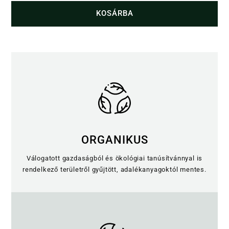
mennyiség
KOSÁRBA
ORGANIKUS
Válogatott gazdaságból és ökológiai tanúsítvánnyal is
rendelkező területről gyűjtött, adalékanyagoktól mentes.