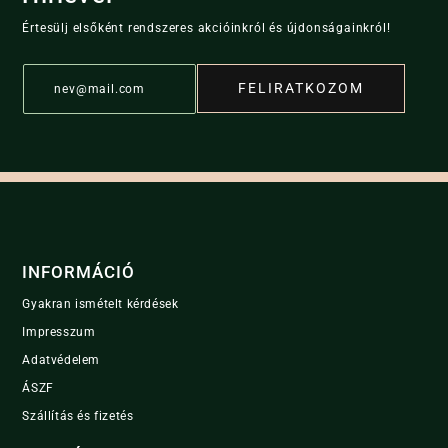
options
may
Értesülj elsőként rendszeres akcióinkról és újdonságainkról!
be
E
chosen
FELIRATKOZOM
m
on
a
the
i
product
l
page
*
INFORMÁCIÓ
Gyakran ismételt kérdések
Impresszum
Adatvédelem
ÁSZF
Szállítás és fizetés