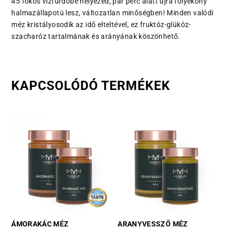
45 fokos vízfürdőbe helyezed, pár perc alatt újra folyékony
halmazállapotú lesz, változatlan minőségben! Minden valódi
méz kristályosodik az idő elteltével, ez fruktóz-glükóz-
szacharóz tartalmának és arányának köszönhető.
KAPCSOLÓDÓ TERMÉKEK
ÁMORAKÁC MÉZ
ARANYVESSZŐ MÉZ