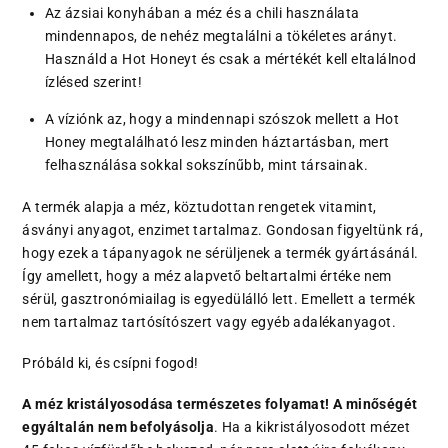
Az ázsiai konyhában a méz és a chili használata
mindennapos, de nehéz megtalálni a tökéletes arányt.
Használd a Hot Honeyt és csak a mértékét kell eltalálnod
ízlésed szerint!
A víziónk az, hogy a mindennapi szószok mellett a Hot
Honey megtalálható lesz minden háztartásban, mert
felhasználása sokkal sokszínűbb, mint társainak.
A termék alapja a méz, köztudottan rengetek vitamint,
ásványi anyagot, enzimet tartalmaz. Gondosan figyeltünk rá,
hogy ezek a tápanyagok ne sérüljenek a termék gyártásánál.
Így amellett, hogy a méz alapvető beltartalmi értéke nem
sérül, gasztronómiailag is egyedülálló lett. Emellett a termék
nem tartalmaz tartósítószert vagy egyéb adalékanyagot.
Próbáld ki, és csípni fogod!
A méz kristályosodása természetes folyamat! A minőségét
egyáltalán nem befolyásolja
. Ha a kikristályosodott mézet