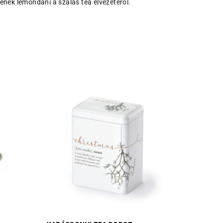
nének lemondani a szálas tea élvezetéről.