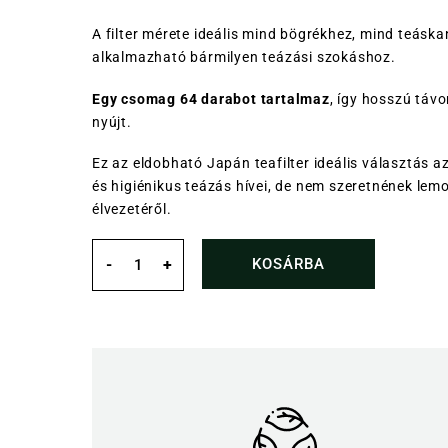
A filter mérete ideális mind bögrékhez, mind teás
alkalmazható bármilyen teázási szokáshoz.
Egy csomag 64 darabot tartalmaz
, így hosszú táv
nyújt.
Ez az eldobható Japán teafilter ideális választás a
és higiénikus teázás hívei, de nem szeretnének lem
élvezetéről.
Eldobható
japán
KOSÁRBA
-
+
teafilter
64db
mennyiség