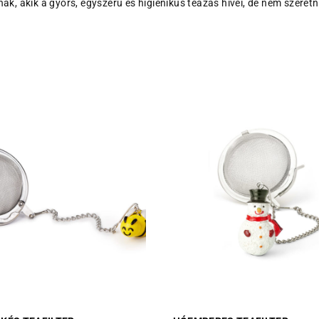
nak, akik a gyors, egyszerű és higiénikus teázás hívei, de nem szeret