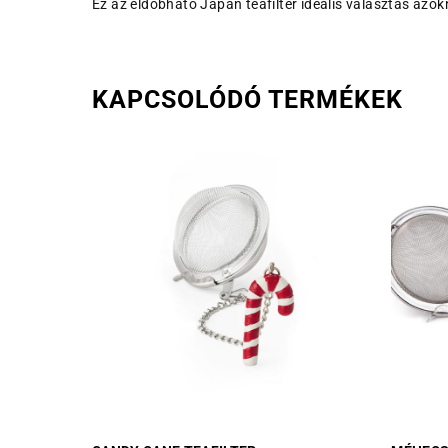
Ez az eldobható Japán teafilter ideális választás azok
KAPCSOLÓDÓ TERMÉKEK