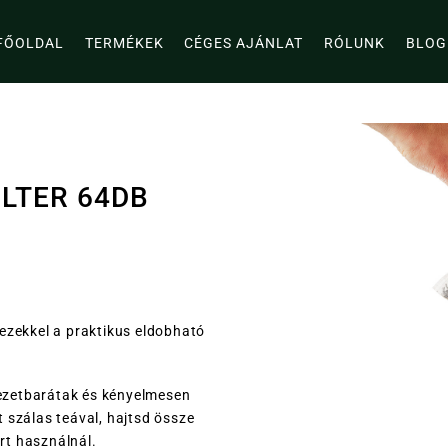
FŐOLDAL
TERMÉKEK
CÉGES AJÁNLAT
RÓLUNK
BLOG
LTER 64DB
 ezekkel a praktikus eldobható
nyezetbarátak és kényelmesen
 szálas teával, hajtsd össze
ert használnál.