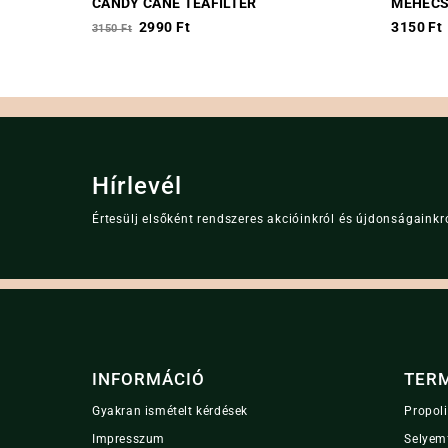
CANDY CANE TEAFILTER
MÉHECS
Original
Current
2990
Ft
3150
Ft
3150
Ft
price
price
was:
is:
3150 Ft.
2990 Ft.
Hírlevél
Értesülj elsőként rendszeres akcióinkról és újdonságainkró
INFORMÁCIÓ
TER
Gyakran ismételt kérdések
Propol
Impresszum
Selyem