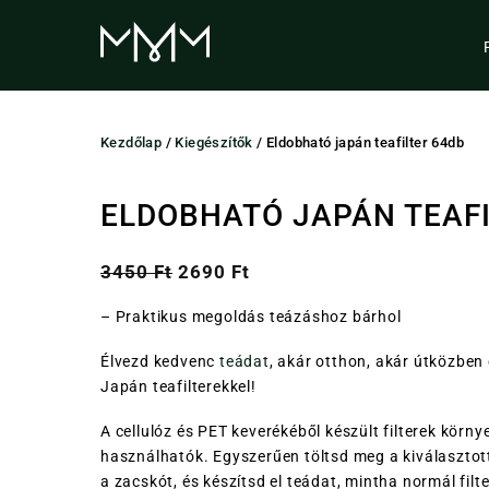
Skip
to
content
Kezdőlap
/
Kiegészítők
/ Eldobható japán teafilter 64db
ELDOBHATÓ JAPÁN TEAFI
Original
Current
3450
Ft
2690
Ft
price
price
– Praktikus megoldás teázáshoz bárhol
was:
is:
3450 Ft.
2690 Ft.
Élvezd kedvenc
teádat
, akár otthon, akár útközben
Japán teafilterekkel!
A cellulóz és PET keverékéből készült filterek kör
használhatók. Egyszerűen töltsd meg a kiválasztott
a zacskót, és készítsd el teádat, mintha normál filt