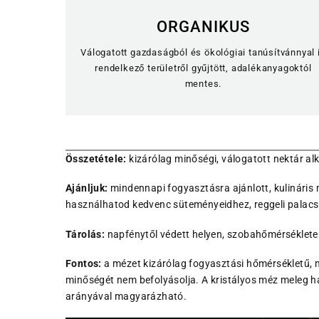
ORGANIKUS
Válogatott gazdaságból és ökológiai tanúsítvánnyal 
rendelkező területről gyűjtött, adalékanyagoktól
mentes.
Összetétele:
kizárólag minőségi, válogatott nektár alk
Ajánljuk:
mindennapi fogyasztásra ajánlott, kulináris 
használhatod kedvenc süteményeidhez, reggeli palacsi
Tárolás:
napfénytől védett helyen, szobahőmérséklete
Fontos:
a mézet kizárólag fogyasztási hőmérsékletű, 
minőségét nem befolyásolja. A kristályos méz meleg ha
arányával magyarázható.