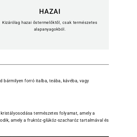
HAZAI
Kizárólag hazai őstermelőktől, csak természetes
alapanyagokból.
 bármilyen forró italba, teába, kávéba, vagy
kristályosodása természetes folyamat, amely a
sodik, amely a fruktóz-glükóz-szacharóz tartalmával és