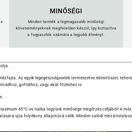
MINŐSÉGI
is
Minden termék a legmagasabb minőségi
követelményeknek megfelelően készül, így biztosítva
a fogyasztók számára a legjobb élményt.
otja.
mézfajta. Az egyik legegészségesebb természetes édesítőszer, teheted
ntádhoz, gofridhoz, vagy akár főzéshez is.
n.
maximum 45°C-os italba tegyünk minősége megőrzés céljából! A méz 
tására újra folyékony állapotúvá válik. Minden valódi méz kristályo