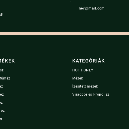
E
m
a
l!
i
l
*
MÉKEK
KATEGÓRIÁK
isz
HOT HONEY
fűméz
Mézek
éz
Ízesített mézek
éz
Virágpor és Propolisz
éz
méz
or