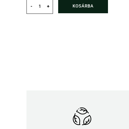
Bíbor
méz
KOSÁRBA
-
+
mennyiség