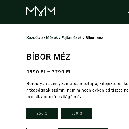
Skip
to
content
Kezdőlap
/
Mézek
/
Fajtamézek
/ Bíbor méz
BÍBOR MÉZ
1990
Ft
–
3290
Ft
Borostyán színű, zamatos mézfajta, kifejezetten kul
ritkaságnak számít, nem minden évben ad tiszta n
ínycsiklandozó ízvilágú méz.
250 G
500 G