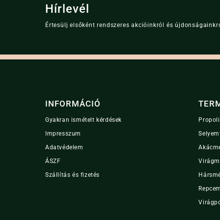
Hírlevél
Értesülj elsőként rendszeres akcióinkról és újdonságainkró
INFORMÁCIÓ
TER
Gyakran ismételt kérdések
Propol
Impresszum
Selyem
Adatvédelem
Akácm
ÁSZF
Virágm
Szállítás és fizetés
Hársm
Repce
Virágp