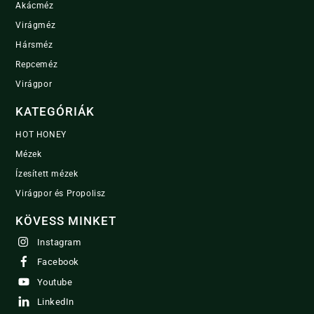
Akácméz
Virágméz
Hársméz
Repceméz
Virágpor
KATEGÓRIÁK
HOT HONEY
Mézek
Ízesített mézek
Virágpor és Propolisz
KÖVESS MINKET
Instagram
Facebook
Youtube
LinkedIn