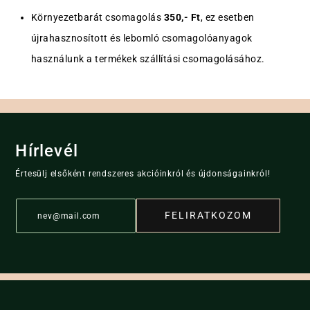
Környezetbarát csomagolás
350,- Ft
, ez esetben
újrahasznosított és lebomló csomagolóanyagok
használunk a termékek szállítási csomagolásához.
Hírlevél
Értesülj elsőként rendszeres akcióinkról és újdonságainkról!
E
FELIRATKOZOM
m
a
i
l
*