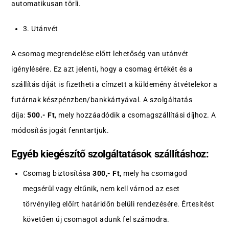
automatikusan törli.
3. Utánvét
A csomag megrendelése előtt lehetőség van utánvét
igénylésére. Ez azt jelenti, hogy a csomag értékét és a
szállítás díját is fizetheti a címzett a küldemény átvételekor a
futárnak készpénzben/bankkártyával. A szolgáltatás
díja:
500.- Ft
, mely hozzáadódik a csomagszállítási díjhoz. A
módosítás jogát fenntartjuk.
Egyéb kiegészítő szolgáltatások szállításhoz:
Csomag biztosítása
300,- Ft,
mely ha csomagod
megsérül vagy eltűnik, nem kell várnod az eset
törvényileg előírt határidőn belüli rendezésére. Értesítést
követően új csomagot adunk fel számodra.