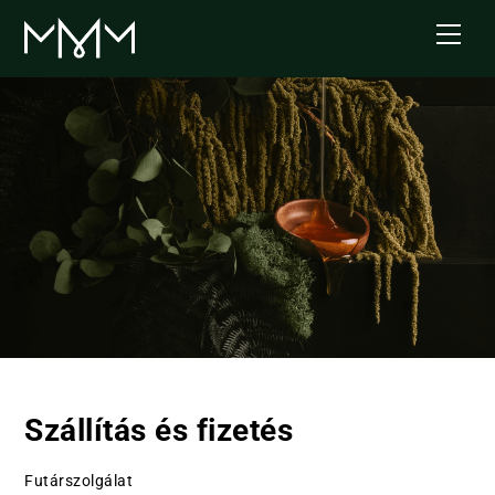
Skip
Men
to
content
Szállítás és fizetés
Futárszolgálat