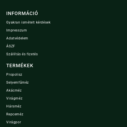
INFORMÁCIÓ
Gyakran ismételt kérdések
Impresszum
Adatvédelem
ÁSZF
Szállítás és fizetés
TERMÉKEK
Propolisz
Selyemfűméz
Akácméz
Virágméz
Hársméz
Repceméz
Virágpor