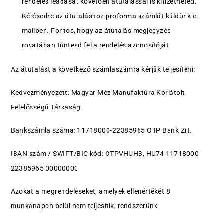
rendelés leadását követően átutalással is kifizetheted.
Kérésedre az átutaláshoz proforma számlát küldünk e-
mailben. Fontos, hogy az átutalás megjegyzés
rovatában tüntesd fel a rendelés azonosítóját.
Az átutalást a következő számlaszámra kérjük teljesíteni:
Kedvezményezett: Magyar Méz Manufaktúra Korlátolt
Felelősségű Társaság.
Bankszámla száma: 11718000-22385965 OTP Bank Zrt.
IBAN szám / SWIFT/BIC kód: OTPVHUHB, HU74 11718000
22385965 00000000
Azokat a megrendeléseket, amelyek ellenértékét 8
munkanapon belül nem teljesítik, rendszerünk