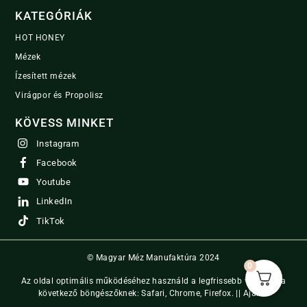
KATEGÓRIÁK
HOT HONEY
Mézek
Ízesített mézek
Virágpor és Propolisz
KÖVESS MINKET
Instagram
Facebook
Youtube
LinkedIn
TikTok
© Magyar Méz Manufaktúra 2024
0
Az oldal optimális működéséhez használd a legfrissebb verzióját a
következő böngészőknek: Safari, Chrome, Firefox. ||
Ajánló